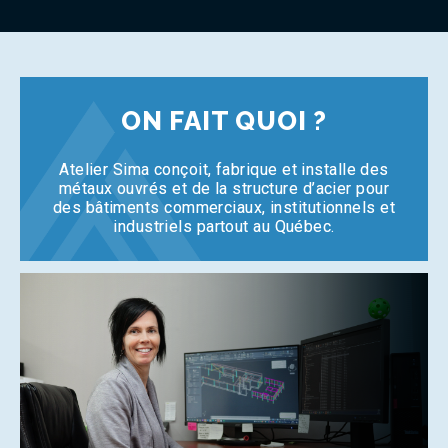
ON FAIT QUOI ?
Atelier Sima conçoit, fabrique et installe
des
métaux ouvrés et de la structure d’acier
pour
des bâtiments commerciaux,
institutionnels et
industriels partout au Québec.